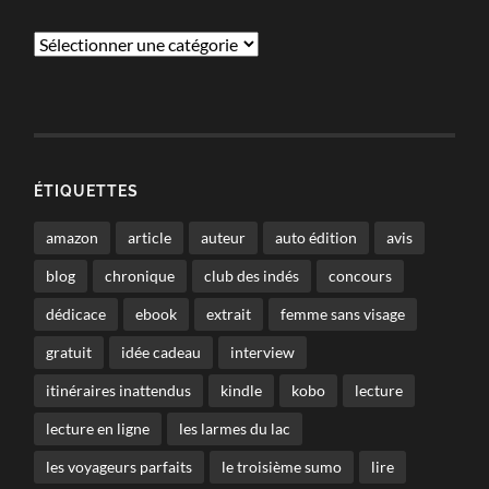
Catégories
ÉTIQUETTES
amazon
article
auteur
auto édition
avis
blog
chronique
club des indés
concours
dédicace
ebook
extrait
femme sans visage
gratuit
idée cadeau
interview
itinéraires inattendus
kindle
kobo
lecture
lecture en ligne
les larmes du lac
les voyageurs parfaits
le troisième sumo
lire