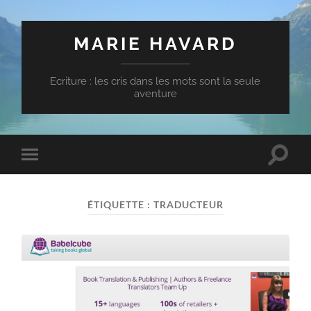
MARIE HAVARD
Ecriture : les cris dans les mots sont la seule
aventure
Toggle
Toggle
search
mobile
field
menu
ÉTIQUETTE :
TRADUCTEUR