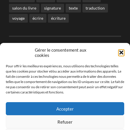
salon du livre
signature
texte
traduction
voyage
écrire
écriture
Gérer le consentement aux
CONTENU TOUS DROITS RESERVES
cookies
© Marie Havard - Les Cris dans les Mots SIRET - 814
051 009 00037
Pour offrir les meilleures expériences, nous utilisons des technologies telles
que les cookies pour stocker et/ou accéder aux informations des appareils. Le
fait de consentir à ces technologies nous permettra de traiter des données
telles que le comportement de navigation ou les ID uniques sur ce site. Le fait de
ne pas consentir ou de retirer son consentement peut avoir un effet négatif sur
certaines caractéristiques et fonctions.
En savoir plus sur la Politique de Cookies UE
Politique de confidentialité
Accepter
Mentions légales et conditions générales de vente
Panier
Refuser