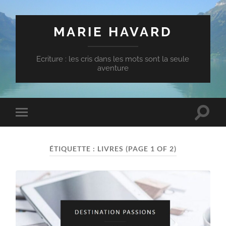
MARIE HAVARD
Ecriture : les cris dans les mots sont la seule
aventure
Toggle
Toggle
search
mobile
field
menu
ÉTIQUETTE :
LIVRES
(PAGE 1 OF 2)