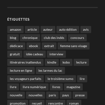
ÉTIQUETTES
amazon
article
auteur
auto édition
avis
blog
chronique
club des indés
concours
dédicace
ebook
extrait
femme sans visage
gratuit
idée cadeau
interview
itinéraires inattendus
kindle
kobo
lecture
lecture en ligne
les larmes du lac
les voyageurs parfaits
le troisième sumo
lire
livre
livre numérique
livres
magazine
nouvelle
nouvelles
paris
pays
presse
promotion
recueil
rencontre
roman