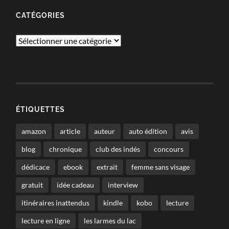
CATÉGORIES
Catégories
ÉTIQUETTES
amazon
article
auteur
auto édition
avis
blog
chronique
club des indés
concours
dédicace
ebook
extrait
femme sans visage
gratuit
idée cadeau
interview
itinéraires inattendus
kindle
kobo
lecture
lecture en ligne
les larmes du lac