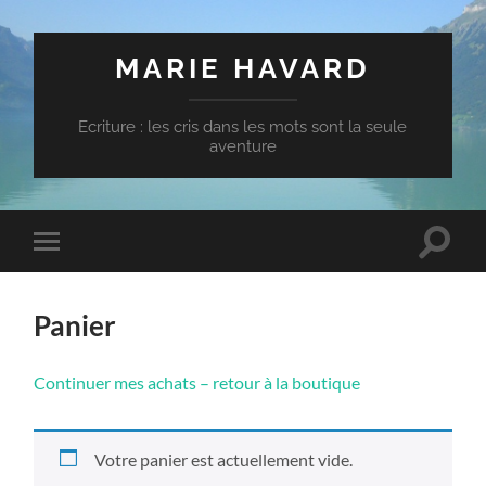
MARIE HAVARD
Ecriture : les cris dans les mots sont la seule
aventure
Toggle
Toggle
search
mobile
field
menu
Panier
Continuer mes achats – retour à la boutique
Votre panier est actuellement vide.