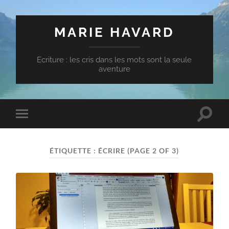
MARIE HAVARD
Ecriture : les cris dans les mots sont la seule
aventure
Toggle
Toggle
search
mobile
field
menu
ÉTIQUETTE :
ÉCRIRE
(PAGE 2 OF 3)