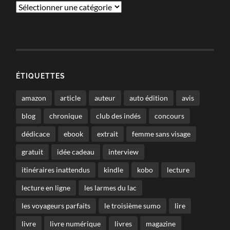
Catégories
ÉTIQUETTES
amazon
article
auteur
auto édition
avis
blog
chronique
club des indés
concours
dédicace
ebook
extrait
femme sans visage
gratuit
idée cadeau
interview
itinéraires inattendus
kindle
kobo
lecture
lecture en ligne
les larmes du lac
les voyageurs parfaits
le troisième sumo
lire
livre
livre numérique
livres
magazine