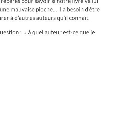
 repères pour savoir si notre livre va lui
r une mauvaise pioche… Il a besoin d’être
rer à d’autres auteurs qu’il connaît.
uestion : » à quel auteur est-ce que je