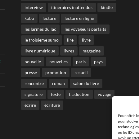
interview
itinéraires inattendus
kindle
kobo
lecture
lecture en ligne
les larmes du lac
les voyageurs parfaits
le troisième sumo
lire
livre
livre numérique
livres
magazine
t
nouvelle
nouvelles
paris
pays
presse
promotion
recueil
rencontre
roman
salon du livre
signature
texte
traduction
voyage
écrire
écriture
Pour offrir l
pour stocker 
technologies
ou les ID uni
avoir un effe