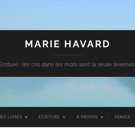
MARIE HAVARD
Ecriture : les cris dans les mots sont la seule aventur
ES LIVRES
ECRITURE
À PROPOS
PANIER