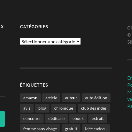
UX
CATÉGORIES
C
© 
Catégories
SI
En
Po
ÉTIQUETTES
Me
amazon
article
auteur
auto édition
ve
Pa
avis
blog
chronique
club des indés
concours
dédicace
ebook
extrait
femme sans visage
gratuit
idée cadeau