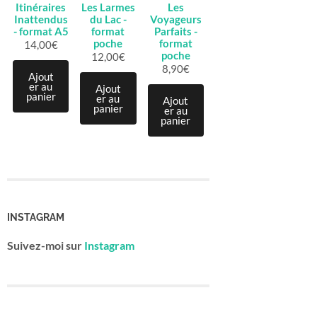
Itinéraires
Les Larmes
Les
Inattendus
du Lac -
Voyageurs
- format A5
format
Parfaits -
poche
format
14,00
€
poche
12,00
€
8,90
€
Ajout
er au
Ajout
panier
er au
Ajout
panier
er au
panier
INSTAGRAM
Suivez-moi sur
Instagram