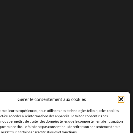
Gérer le consentement aux cookies
es meilleures expériences, nous utilisons des technologies telles que les cookies
et/ou accéder aux informations des appareils. Le fait de consentir à ces
 nous permettra de traiter des données telles que le comportement de navigation
ques sur ce site. Le fait de ne pas consentir ou de retirer son consentement peut
t négatif sur certaines caractéristiques et fonctions.