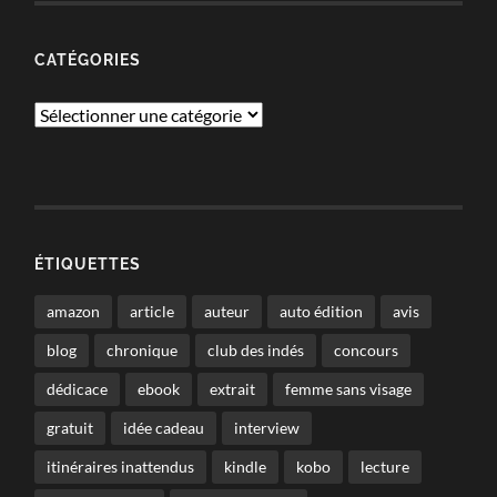
CATÉGORIES
Catégories
ÉTIQUETTES
amazon
article
auteur
auto édition
avis
blog
chronique
club des indés
concours
dédicace
ebook
extrait
femme sans visage
gratuit
idée cadeau
interview
itinéraires inattendus
kindle
kobo
lecture