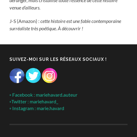
déranger, mais cristallise toute l’essence de cette histoire
venue d’ailleurs.
J-S (Amazon) :
cette histoire est une fable contemporaine
surréaliste très poétique. À découvrir !
SUIVEZ-MOI SUR LES RÉSEAUX SOCIAUX !
▫ Facebook : mariehavard.auteur
▫Twitter : mariehavard_
▫ Instagram : marie.havard