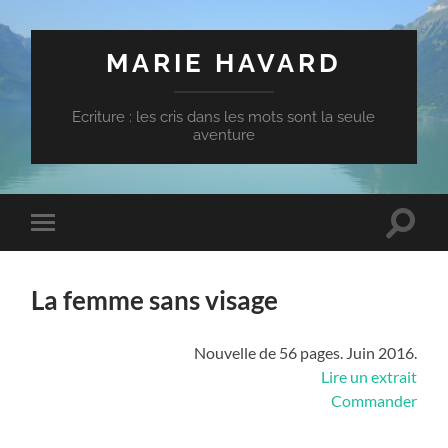
MARIE HAVARD
Ecriture : les cris dans les mots sont la seule
aventure
Toggle
Toggle
search
mobile
field
menu
La femme sans visage
Nouvelle de 56 pages. Juin 2016.
Lire un extrait
Commander