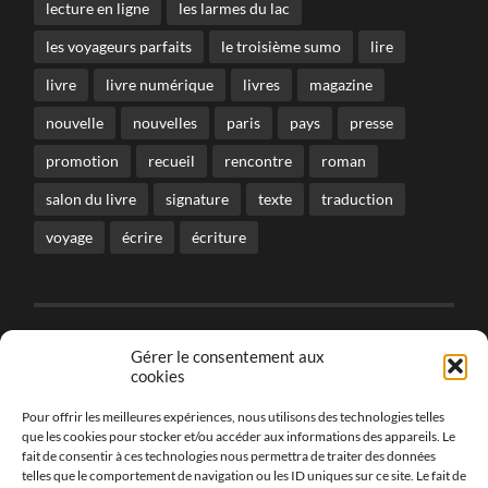
lecture en ligne
les larmes du lac
les voyageurs parfaits
le troisième sumo
lire
livre
livre numérique
livres
magazine
nouvelle
nouvelles
paris
pays
presse
promotion
recueil
rencontre
roman
salon du livre
signature
texte
traduction
voyage
écrire
écriture
Gérer le consentement aux
CONTENU TOUS DROITS RESERVES
cookies
© Marie Havard - Les Cris dans les Mots SIRET - 814
051 009 00037
Pour offrir les meilleures expériences, nous utilisons des technologies telles
que les cookies pour stocker et/ou accéder aux informations des appareils. Le
fait de consentir à ces technologies nous permettra de traiter des données
telles que le comportement de navigation ou les ID uniques sur ce site. Le fait de