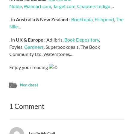
Noble
,
Walmart.com
,
Target.com
,
Chapters Indigo
…
. in
Australia & New Zealand
:
Booktopia
,
Fishpond
,
The
Nile
…
. in
UK &
Europe
: Adlibris,
Book Depository
,
Foyles,
Gardners
, Superbookdeals, The Book
Community Ltd, Waterstones…
Enjoy your reading
Non classé
1 Comment
Leslie McCail