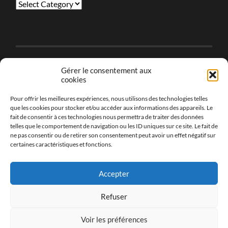
Categories
Gérer le consentement aux
CONTENU TOUS DROITS RESERVES
cookies
© Marie Havard - Les Cris dans les Mots SIRET - 814
051 009 00037
Pour offrir les meilleures expériences, nous utilisons des technologies telles
que les cookies pour stocker et/ou accéder aux informations des appareils. Le
fait de consentir à ces technologies nous permettra de traiter des données
telles que le comportement de navigation ou les ID uniques sur ce site. Le fait de
ne pas consentir ou de retirer son consentement peut avoir un effet négatif sur
certaines caractéristiques et fonctions.
En savoir plus sur la Politique de Cookies UE
Politique de confidentialité
Accepter
Mentions légales et conditions générales de vente
Panier
Refuser
Voir les préférences