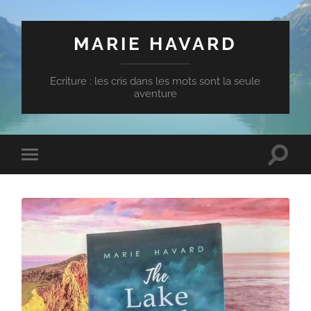
MARIE HAVARD
Ecriture : les cris dans les mots sont la seule
aventure
Toggle
Toggle
search
mobile
field
menu