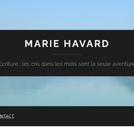
MARIE HAVARD
Ecriture : les cris dans les mots sont la seule aventur
NTACT