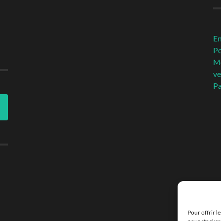
En
Po
Me
ve
Pa
Pour offrir l