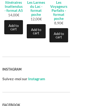
Itinéraires
Les Larmes
Les
Inattendus
du Lac -
Voyageurs
- format A5
format
Parfaits -
poche
format
14,00
€
poche
12,00
€
8,90
€
Add to
cart
Add to
cart
Add to
cart
INSTAGRAM
Suivez-moi sur
Instagram
FACEBOOK