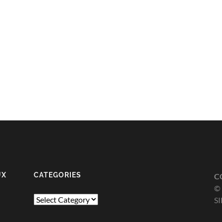
UX
CATEGORIES
C
© 
Categories
SI