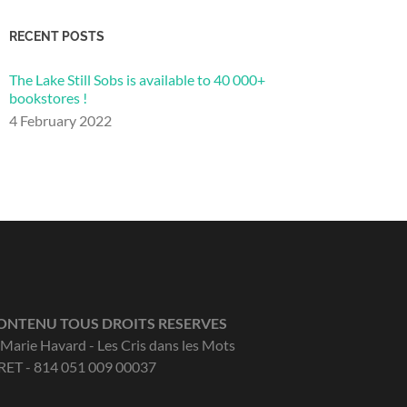
RECENT POSTS
The Lake Still Sobs is available to 40 000+
bookstores !
4 February 2022
ONTENU TOUS DROITS RESERVES
Marie Havard - Les Cris dans les Mots
RET - 814 051 009 00037